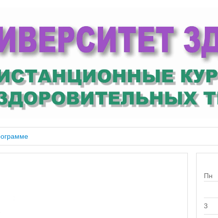
рограмме
Пн
3