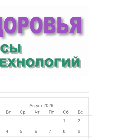
Август 2026
Вт
Ср
Чт
Пт
Сб
Вс
1
2
4
5
6
7
8
9